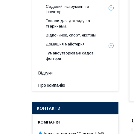
Садовий інструмент та
інвентар.
Товари для догляду за
тваринами.
Відпочинок, спорт, екстрім
Домашня майстерня
Туманоутворювачі садові,
фоггери
Відгуки
Про компанію
КОНТАКТИ
П
Інтернет-магазин "Сільмаг UA@