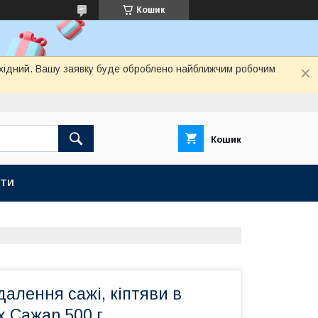
Кошик
вихідний. Вашу заявку буде оброблено найближчим робочим
Кошик
КТИ
далення сажі, кіптяви в
х Сажар 500 г