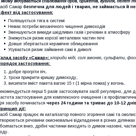
 якому відбувається спалювання дров, брикетів, вугілля, пелет 
асіб Сажар
безпечна для людей і тварин, не займається й н
фект від застосування:
Поліпшується тяга в системі
Немає потреби механічного чищення димоходів
Зменшуються викиди шкідливих газів і речовин в атмосферу
Знижується ризик корозії металевих частин печі
Довше зберігається керамічне облицювання
Усувається ризик займання сажі в димолі
Склад засобу «Сажар»:
хлориди міді, солі амонію, сульфати, фо
Порядок застосування:
добре прогріти піч,
трохи прикрити кришку димоходу,
висипати вміст пакета вагою 15 г (1 мірна ложка) у вогонь.
екомендується перші 5 разів застосовувати засіб регулярно, для 
астота застосування для комплексного очищення і в профілактич
ія засобу починається
через 24 години та триває до 10-12 днів
ринцип дії:
асіб Сажар працює як каталізатор повного згоряння сажі та смолис
творюються речовини окиснювальні відкладення в різних ділянках 
бсипається вниз, дрібні частинки виходять із димом назовні, части
оду.