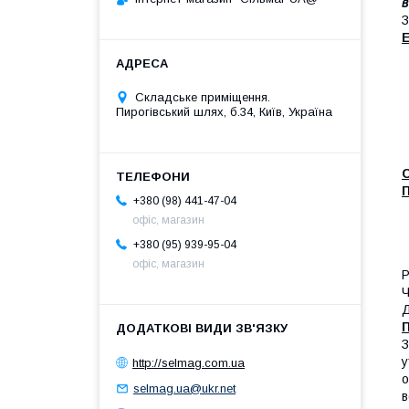
в
З
Е
Складське приміщення.
Пирогівський шлях, б.34, Київ, Україна
+380 (98) 441-47-04
офіс, магазин
+380 (95) 939-95-04
офіс, магазин
Р
Ч
Д
П
З
у
http://selmag.com.ua
о
selmag.ua@ukr.net
в