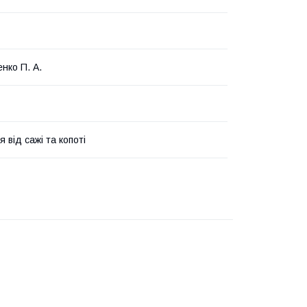
нко П. А.
 від сажі та копоті