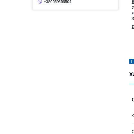
+380959399504
У
д
З
Х
К