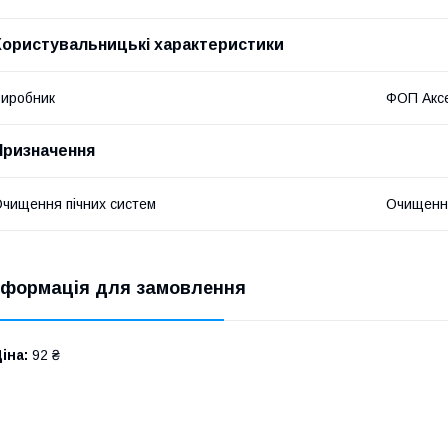
Користувальницькі характеристики
иробник
ФОП Аксе
Призначення
чищення пічних систем
Очищення
нформація для замовлення
іна:
92 ₴