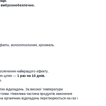
тощо.
е вибухонебезпечно.
сфати, вологопоглиначі, крохмаль.
досягнення найкращого ефекту.
них цілях —
1 раз на 10 днів.
.
тих відкладень. За високої температури
топки. Невелика частина продуктів окиснення
на органічних відкладень перетворюється на газ і