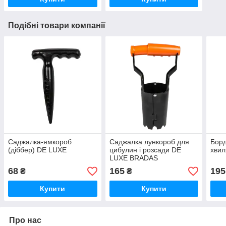
Подібні товари компанії
Саджалка-ямкороб
Саджалка лункороб для
Бор
(діббер) DE LUXE
цибулин і розсади DE
хвил
LUXE BRADAS
68
165
195
₴
₴
Купити
Купити
Про нас