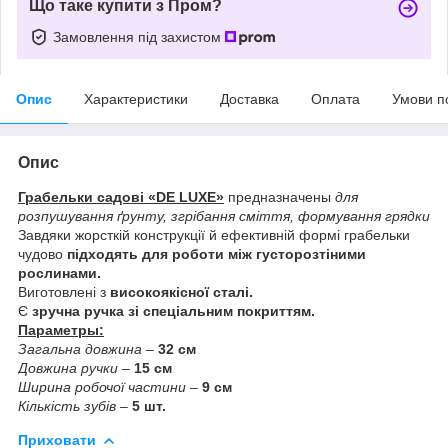
Що таке купити з Пром?
Замовлення під захистом
Опис
Характеристики
Доставка
Оплата
Умови п
Опис
Грабельки садові «DE LUXE»
предназначены
для
розпушування ґрунту, згрібання сміття, формування грядки
Завдяки жорсткій конструкції й ефективній формі грабельки
чудово
підходять для роботи між густорозтіними
рослинами.
Виготовлені з
високоякісної сталі.
Є
зручна ручка зі спеціальним покриттям.
Параметры:
Загальна довжина
–
32 см
Довжина ручки
–
15 см
Ширина робочої частини
–
9 см
Кількість зубів
–
5 шт.
Приховати