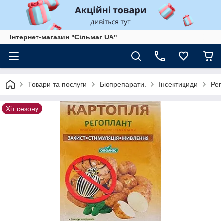
Інтернет-магазин "Сільмаг UA"
Товари та послуги
Біопрепарати.
Інсектициди
Рег
Хіт сезону