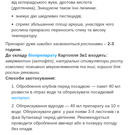
від колорадського жука, дротова кислота
(дротяника), Знищуючи також їхні личинки;
знижує дію шкідливих пестицидів;
сприяє збільшенню площі аркуша, унаслідок чого
рослина прекрасно переносить спеку та високу
температуру.
Препарат дуже
швидко засвоюється рослинами
–
2-3
години.
До складу
біопрепарату
Картопля 3в1 входять:
авермектин (актофіт), натуральні стимулятори росту,
комплекс поживних мікроелементів та інші, корисні для
рослин речовини.
Способи застосування:
Оброблення клубнів перед посадкою — пакет 40 мл
розвести в літрах води та обприскувати посадковий
матеріал
.
Обприскування відходів — 40 мл препарату на 10 л
води. Обприскувати двічі: у разі появи 3-4 листочків і в
фазі бутанізації перед цвітінням. Рекомендується
проводити оброблення ввечері або в похмуру погоду
без опадів.