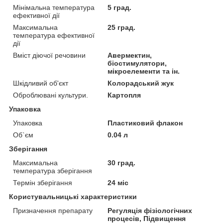
Мінімальна температура
5 град.
ефективної дії
Максимальна
25 град.
температура ефективної
дії
Вміст діючої речовини
Авермектин,
біостимулятори,
мікроелементи та ін.
Шкідливий об'єкт
Колорадський жук
Оброблювані культури.
Картопля
Упаковка
Упаковка
Пластиковий флакон
Об`єм
0.04 л
Зберігання
Максимальна
30 град.
температура зберігання
Термін зберігання
24 міс
Користувальницькі характеристики
Призначення препарату
Регуляція фізіологічних
процесів, Підвищення