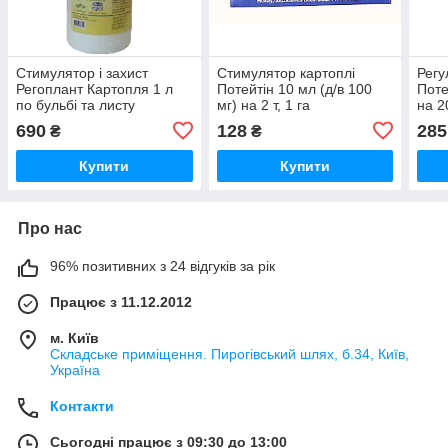
Стимулятор і захист
Стимулятор картоплі
Регу
Регоплант Картопля 1 л
Потейтін 10 мл (д/в 100
Поте
по бульбі та листу
мг) на 2 т, 1 га
на 2
690
128
285
₴
₴
Купити
Купити
Про нас
96% позитивних з 24 відгуків за рік
Працює з 11.12.2012
м. Київ
Складське приміщення. Пирогівський шлях, б.34, Київ,
Україна
Контакти
Сьогодні працює з 09:30 до 13:00