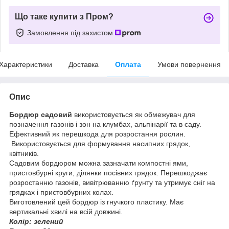
Що таке купити з Пром?
Замовлення під захистом
Характеристики
Доставка
Оплата
Умови повернення
Опис
Бордюр садовий
використовується як обмежувач для
позначення газонів і зон на клумбах, альпінарії та в саду.
Ефективний як перешкода для розростання рослин.
Використовується для формування насипних грядок,
квітників.
Садовим бордюром можна зазначати компостні ями,
пристовбурні круги, ділянки посівних грядок. Перешкоджає
розростанню газонів, вивітрюванню ґрунту та утримує сніг на
грядках і пристовбурних колах.
Виготовлений цей бордюр із гнучкого пластику. Має
вертикальні хвилі на всій довжині.
Колір: зелений