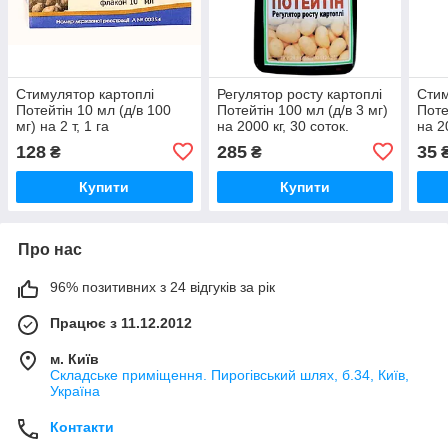
Стимулятор картоплі
Регулятор росту картоплі
Стим
Потейтін 10 мл (д/в 100
Потейтін 100 мл (д/в 3 мг)
Поте
мг) на 2 т, 1 га
на 2000 кг, 30 соток.
на 2
128
285
35
₴
₴
Купити
Купити
Про нас
96% позитивних з 24 відгуків за рік
Працює з 11.12.2012
м. Київ
Складське приміщення. Пирогівський шлях, б.34, Київ,
Україна
Контакти