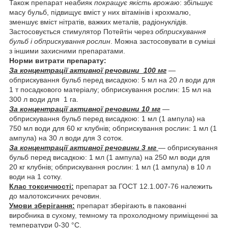
Також препарат неабияк
покращує якість врожаю
: збільшує
масу бульб, підвищує вміст у них вітамінів і крохмалю,
зменшує вміст нітратів, важких металів, радіонуклідів.
Застосовується стимулятор Потейтін через
обприскування
бульб і обприскування рослин
. Можна застосовувати в суміші
з іншими захисними препаратами.
Норми витрати препарату:
За концентрації активної речовини 100 мг
―
обприскування бульб перед висадкою: 5 мл на 20 л води для
1 т посадкового матеріалу; обприскування рослин: 15 мл на
300 л води для 1 га.
За концентрації активної речовини 10 мг
―
обприскування бульб перед висадкою: 1 мл (1 ампула) на
750 мл води для 60 кг клубнів; обприскування рослин: 1 мл (1
ампула) на 30 л води для 3 соток.
За концентрації активної речовини 3 мг
― обприскування
бульб перед висадкою: 1 мл (1 ампула) на 250 мл води для
20 кг клубнів; обприскування рослин: 1 мл (1 ампула) в 10 л
води на 1 сотку.
Клас токсичності:
препарат за ГОСТ 12.1.007-76 належить
до малотоксичних речовин.
Умови зберігання:
препарат зберігають в пакованні
виробника в сухому, темному та прохолодному приміщенні за
температури 0-30 °C.