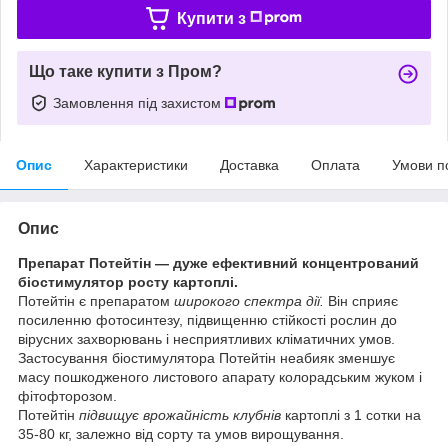
Купити з
Що таке купити з Пром?
Замовлення під захистом
Опис
Характеристики
Доставка
Оплата
Умови п
Опис
Препарат Потейтін — дуже ефективний концентрований
біостимулятор росту картоплі.
Потейтін є препаратом
широкого спектра дії.
Він сприяє
посиленню фотосинтезу, підвищенню стійкості рослин до
вірусних захворювань і несприятливих кліматичних умов.
Застосування біостимулятора Потейтін неабияк зменшує
масу пошкодженого листового апарату колорадським жуком і
фітофторозом.
Потейтін
підвищує врожайність клубнів
картоплі з 1 сотки на
35-80 кг, залежно від сорту та умов вирощування.