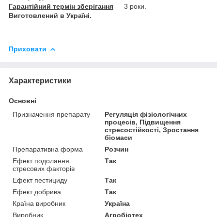
Гарантійний термін зберігання
― 3 роки.
Виготовлений в Україні.
Приховати
Характеристики
Основні
Призначення препарату
Регуляція фізіологічних
процесів, Підвищення
стресостійкості, Зростання
біомаси
Препаративна форма
Розчин
Ефект подолання
Так
стресових факторів
Ефект пестициду
Так
Ефект добрива
Так
Країна виробник
Україна
Виробник
Агробіотех