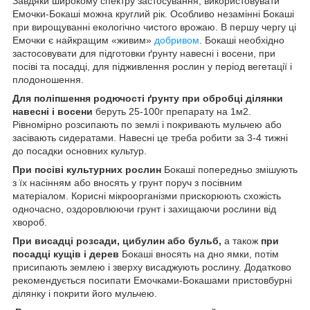
Завдяки широкому спектру застосування, використовувати
Емочки-Бокаші можна круглий рік. Особливо незамінні Бокаші
при вирощуванні екологічно чистого врожаю. В першу чергу ці
Емочки є найкращим «живим»
добривом
. Бокаші необхідно
застосовувати для підготовки ґрунту навесні і восени, при
посіві та посадці, для підживлення рослин у період вегетації і
плодоношення.
Для поліпшення родючості ґрунту при обробці ділянки
навесні і восени
беруть 25-100г препарату на 1м
2
.
Рівномірно розсипають по землі і покривають мульчею або
засівають сидератами. Навесні це треба робити за 3-4 тижні
до посадки основних культур.
При посіві культурних рослин
Бокаші попередньо змішують
з їх насінням або вносять у грунт поруч з посівним
матеріалом. Корисні мікроорганізми прискорюють схожість
одночасно, оздоровлюючи грунт і захищаючи рослини від
хвороб.
При висадці розсади, цибулин або бульб,
а також
при
посадці кущів і дерев
Бокаші вносять на дно ямки, потім
присипають землею і зверху висаджують рослину. Додатково
рекомендується посипати Емочками-Бокашами пристовбурні
ділянку і покрити його мульчею.