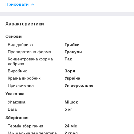
Приховати
Характеристики
Основні
Вид добрива
Грибки
Препаративна форма
Гранули
Концентрована форма
Так
добрива
Виробник
Зоря
Країна виробник
Україна
Призначення
Універсальне
Упаковка
Упаковка
Мішок
Вага
5 кг
Зберігання
Термін зберігання
24 міс
Мінімальна температура
2 град.