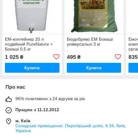
ЕМ-контейнер 20 л
Біодобриво ЕМ Бокаші
Емоч
подвійний PureNature +
універсальні 3 кг
комп
Бокаші 0,5 кг
орга
1 025
495
835
₴
₴
Купити
Купити
Про нас
96% позитивних з 24 відгуків за рік
Працює з 11.12.2012
м. Київ
Складське приміщення. Пирогівський шлях, б.34, Київ,
Україна