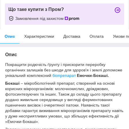
Що таке купити з Пром?
Замовлення під захистом
Опис
Характеристики
Доставка
Оплата
Умови п
Опис
Покращити родючість ґрунту і прискорити переробку
органічних залишків без шкоди для здоров'я і землі допоможе
унікальний комплексний
біопрепарат
Емочки-Бокаші.
Бокаші
– мікробіологічний препарат, створений на основі
корисних мікроорганізмів: молочнокислих, дріжджових,
фотосинтезуючих та інших. Також до складу цього препарату
додано живильне середовище у вигляді ферментованих
пшеничних висівок і очеретяної патоки. Наявність такої
добавки гарантує виживання мікроорганізмів препарату навіть
у дуже несприятливих умовах, що збільшує ефективність дії
«Емочки-Бокаші».