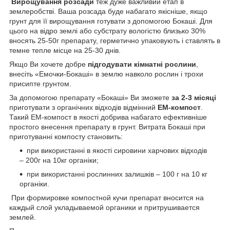
Вирощування розсади
теж дуже важливий етап в
землеробстві. Ваша розсада буде набагато якісніше, якщо
грунт для її вирощування готувати з допомогою Бокаші. Для
цього на відро землі або субстрату вологістю близько 30%
вносять 25-50г препарату, герметично упаковують і ставлять в
темне тепле місце на 25-30 днів.
Якщо Ви хочете добре
підгодувати кімнатні рослини
,
внесіть «Емочки-Бокаші» в землю навколо рослин і трохи
присипте грунтом.
За допомогою препарату «Бокаші» Ви зможете
за 2-3 місяці
приготувати з органічних відходів відмінний
ЕМ-компост
.
Такий ЕМ-компост в якості добрива набагато ефективніше
простого внесення препарату в грунт. Витрата Бокаші при
приготуванні компосту становить:
при використанні в якості сировини харчових відходів
– 200г на 10кг органіки;
при використанні рослинних залишків – 100 г на 10 кг
органіки.
При формировке компостной кучи препарат вносится на
каждый слой укладываемой органики и притрушивается
землей.