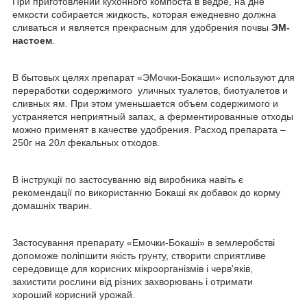
При приготовлении кухонного компоста в ведре, на дне
емкости собирается жидкость, которая ежедневно должна
сливаться и является прекрасным для удобрения почвы
ЭМ-
настоем
.
В бытовых целях препарат «ЭМочки-Бокаши» используют для
переработки содержимого уличных туалетов, биотуалетов и
сливных ям. При этом уменьшается объем содержимого и
устраняется неприятный запах, а ферментированные отходы
можно применят в качестве удобрения. Расход препарата –
250г на 20л фекальных отходов.
В інструкції по застосуванню від виробника навіть є
рекомендації по використанню Бокаші як добавок до корму
домашніх тварин.
Застосування препарату «Емочки-Бокаші» в землеробстві
допоможе поліпшити якість грунту, створити сприятливе
середовище для корисних мікроорганізмів і черв'яків,
захистити рослини від різних захворювань і отримати
хороший корисний урожай.