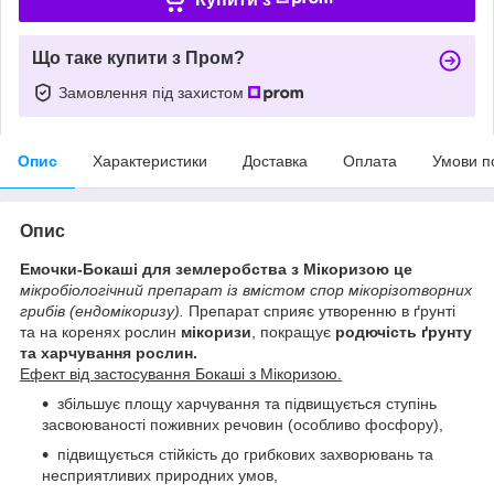
Що таке купити з Пром?
Замовлення під захистом
Опис
Характеристики
Доставка
Оплата
Умови п
Опис
Емочки-Бокаші для землеробства з Мікоризою це
мікробіологічний препарат із вмістом спор мікорізотворних
грибів (ендомікоризу).
Препарат сприяє утворенню в ґрунті
та на коренях рослин
мікоризи
, покращує
родючість ґрунту
та харчування рослин.
Ефект від застосування Бокаші з Мікоризою.
збільшує площу харчування та підвищується ступінь
засвоюваності поживних речовин (особливо фосфору),
підвищується стійкість до грибкових захворювань та
несприятливих природних умов,