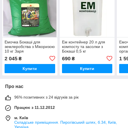
Емочка Бокаші для
Ем контейнер 20 л для
Емоч
землеробства з Мікоризою
компосту та засолки з
комп
10 кг Заря
Бокаші 0,5 кг
орга
2 045
690
1 5
₴
₴
Купити
Купити
Про нас
96% позитивних з 24 відгуків за рік
Працює з 11.12.2012
м. Київ
Складське приміщення. Пирогівський шлях, б.34, Київ,
Україна