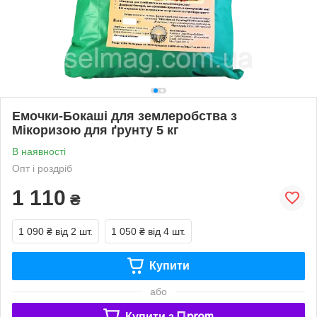
Емочки-Бокаші для землеробства з
Мікоризою для ґрунту 5 кг
В наявності
Опт і роздріб
1 110
₴
1 090 ₴
від 2 шт.
1 050 ₴
від 4 шт.
Купити
або
Купити з