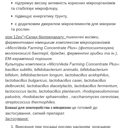
підтримує високу активність корисних мікроорганізмів
та стабілізує мікрофлору,
підвищує енергетику ґрунту,
є додатковим джерелом мікроелементів для мікоризи
та рослин.
size:12px">Склад біопрепарату:
пшеничні висівки,
ферментовані німецьким комплексом мікроорганізмів
«MicroVeda Farming Concentrate Plus» (фотосинтезуючі,
молочнокислі бактерії, дріжджі, ферментні грибки та ін.),
ЕМ-керамічний порошок.
Культуры комплекса «MicroVeda Farming Concentrate Plus»:
bacillus subtilis, bifidobacterium animalis, bifidobacterium
bifidum, bifidobacterium longum, lactobacillus acidophilus,
lactobacillus bulgaricus, lactobacillus casei, lactobacillus
delbrueckii, lactobacillus diacetylactis, lactobacillus fermentum,
lactococcus lactis, lactobacillus plantarum, rhodopseudomonas
palustris, rhodobacter sphaeroides ,
raccharomyces cerevisiae,
streptococcus thermophiles.
це готовий до
Бокаші для землеробства з мікоризою
застосування, сипкий препарат.
Застосування:
Внесення при посадці рослин насінням, розсадою