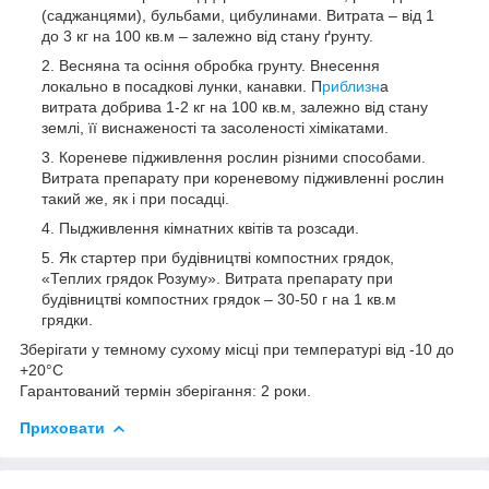
(саджанцями), бульбами, цибулинами. Витрата – від 1
до 3 кг на 100 кв.м – залежно від стану ґрунту.
Весняна та осіння обробка грунту. Внесення
локально в посадкові лунки, канавки. П
риблизн
а
витрата добрива 1-2 кг на 100 кв.м, залежно від стану
землі, її виснаженості та засоленості хімікатами.
Кореневе підживлення рослин різними способами.
Витрата препарату при кореневому підживленні рослин
такий же, як і при посадці.
Пыдживлення кімнатних квітів та розсади.
Як стартер при будівництві компостних грядок,
«Теплих грядок Розуму». Витрата препарату при
будівництві компостних грядок – 30-50 г на 1 кв.м
грядки.
Зберігати у темному сухому місці при температурі від -10 до
+20°С
Гарантований термін зберігання: 2 роки.
Приховати