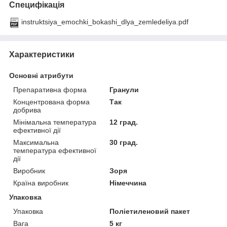
Специфікація
instruktsiya_emochki_bokashi_dlya_zemledeliya.pdf
Характеристики
Основні атрибути
Препаративна форма
Гранули
Концентрована форма
Так
добрива
Мінімальна температура
12 град.
ефективної дії
Максимальна
30 град.
температура ефективної
дії
Виробник
Зоря
Країна виробник
Німеччина
Упаковка
Упаковка
Поліетиленовий пакет
Вага
5 кг