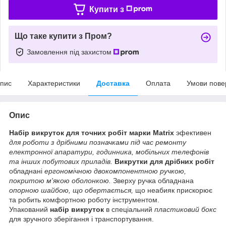
Купити з
Що таке купити з Пром?
Замовлення під захистом
пис
Характеристики
Доставка
Оплата
Умови пове
Опис
Набір викруток для точних робіт марки Matrix
эфективен
для роботи з дрібними позначками під час ремонту
електронної апаратури, годинника, мобільних телефонів
та інших побутових приладів.
Викрутки для дрібних робіт
обладнані
ергономічною двокомпонентною ручкою,
покритою м'якою оболонкою.
Зверху ручка обладнана
опорною шайбою, що обертається,
що неабияк прискорює
та робить комфортною роботу інструментом.
Упакований
набір викруток
в спеціальний
пластиковий бокс
для зручного зберігання і транспортування.