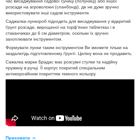
час висаджування садової суниці (полуниці) або іншої
розсади на агроволокні (спанбонді), де не дуже зручно
використовувати інші садові інструменти.
Саджалка-лункороб підходить для висаджування у відкритий
ґрунт розсади, вирощеної на торф'яних таблетках і в
стаканчиках до 6 см діаметром, оскільки їх зручно
захоплювати інструментом.
Формувати лунки таким інструментом Ви зможете тільки на
заздалегідь підготовленому ґрунті. Циліну вона не продавить.
Сажалка марки Брадас має розсувні стулки та надійну
пружину в ручці. Її корпус покритий спеціальним
антикорозійним покриттям темного кольору.
Приховати