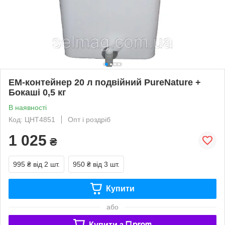
ЕМ-контейнер 20 л подвійний PureNature +
Бокаші 0,5 кг
В наявності
Код: ЦНТ4851
Опт і роздріб
1 025
₴
995 ₴
від 2 шт.
950 ₴
від 3 шт.
Купити
або
Купити з