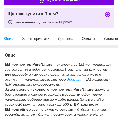
Що таке купити з Пром?
Замовлення під захистом
Опис
Характеристики
Доставка
Оплата
Умови п
Опис
ЕМ-компостер PureNature
–
екологічний ЕМ-контейнер
для
застосування в побутових умовах. Призначений компостер
для
переробки харчових і органічних залишків
з метою
отримання
натурального якісного
добрива
– ЕМ-компосту
(ЕМ-ефективні мікроорганізми).
За допомогою
кухонного компостера PureNature
зможете
безперервно з харчових відходів проводити
ефективне
натуральне добриво
прямо у себе вдома. За рік в сім'ї з
трьох осіб можна приготувати до 500 кг
ЕМ-компосту
.
ЕМ-контейнер
зручно використовувати
у будинку на кухні,
веранди, критому балконі, оранжереї, а також в різних