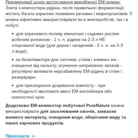
Рекомендації щодо застосування виробленої ЕМ-рідини:
Злита з компостера рідина, після правильної ферментації,
містить багато корисних поживних речовин і мікроорганізмів. Її
можна ефективно використовувати як в землеробстві, так і в
побуті:
для кореневого поливу кімнатних і садових рослин
робочим розчином - 1 ч. л. рідини на 2-3 л НЕ
хлорованої води (для дерев і чагарників - 2 ч. л. на 2-3
л води);
як біоактиватори для септиків, стоків і зливних ям -
очищення від нальоту, усунення неприємних запахів -
регулярно виливати нерозбавлену ЕМ-рідину в стоки і
резервуари;
для прискорення дозрівання компосту - при
необхідності зволожити вміст ЕМ-контейнера або
компостної купи
Додатково ЕМ-компостер побутової PureNature
можна
використовувати
для засолювання овочів, закваски
винного матеріалу, очищення води, зберігання меду та
інших харчових продуктів.
Приховати