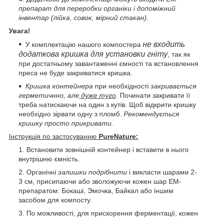
препарат для переробки органіки і допоміжний
інвентар (лійка, совок, мірний стакан).
Увага!
не входить
У комплектацію нашого компостера
додаткова кришка для установки гніту
, так як
при достатньому завантаженні ємності та встановлення
преса не буде закриватися кришка.
Кришка контейнера
при необхідності
закривається
герметичнно, але
дуже туго
. Починати закривати її
треба натискаючи на один з кутів. Щоб відкрити кришку
необхідно зірвати одну з пломб.
Рекомендується
кришку просто прикривати.
Інструкція по застосуванню
PureNature:
Встановити зовнішній контейнер і вставити в нього
внутрішню ємність.
Органічні
залишки подрібнити
і викласти шарами 2-
3 см, присипаючи або зволожуючи кожен шар ЕМ-
препаратом: Бокаші, Эмочка, Байкал або іншим
засобом для компосту.
По можливості, для прискорення ферментації, кожен