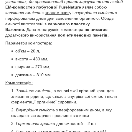
установах, де організований процес харчування для людей.
ЕМ-компостер побутової PureNature
являє собою
зовнішню ємність
з
краном внизу
і
внутрішню ємність
з
перфорованим дном
для заповнення органікою. Обидві
ємності виготовлені
з харчового пластику
.
Важливо.
Дана конструкція компостера
не вимагає
додаткового використання
поліетиленових пакетів.
Параметри компостера:
об'єм – 20 л,
висота – 430 мм,
ширина – 270 мм,
довжина – 310 мм
Комплектація:
Зовнішня ємність
, в основі якої врізаний кран для
зливання рідини, що стікає з внутрішньої ємності після
ферментації органічної сировини.
Внутрішня ємність
з перфорованим дном, в яку
складаються харчові і рослинні залишки.
Герметичні кришки
для ємностей – 2 шт.
Додатково до комплектації можуть входити
ЕМ-