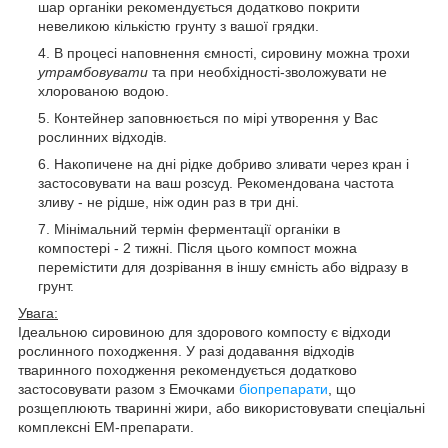
шар органіки рекомендується додатково покрити
невеликою кількістю грунту з вашої грядки.
В процесі наповнення ємності, сировину можна трохи
утрамбовувати
та при необхідності-зволожувати не
хлорованою водою.
Контейнер заповнюється по мірі утворення у Вас
рослинних відходів.
Накопичене на дні рідке добриво зливати через кран і
застосовувати на ваш розсуд. Рекомендована частота
зливу - не рідше, ніж один раз в три дні.
Мінімальний термін ферментації органіки в
компостері - 2 тижні. Після цього компост можна
перемістити для дозрівання в іншу ємність або відразу в
грунт.
Увага:
Ідеальною сировиною для здорового компосту є відходи
рослинного походження. У разі додавання відходів
тваринного походження рекомендується додатково
застосовувати разом з Емочками
біопрепарати
, що
розщеплюють тваринні жири, або використовувати спеціальні
комплексні ЕМ-препарати.